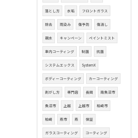
落とし方
水垢
フロントガラス
除去
雨染み
傷予防
傷消し
親水
キャンペーン
ペイントミスト
車内コーティング
制菌
抗菌
システムエックス
SystemX
ボディーコーティング
カーコーティング
剥がし方
専門店
長岡
南魚沼市
魚沼市
上越
上越市
柏崎市
柏崎
燕市
燕
保証
ガラスコーティング
コーティング