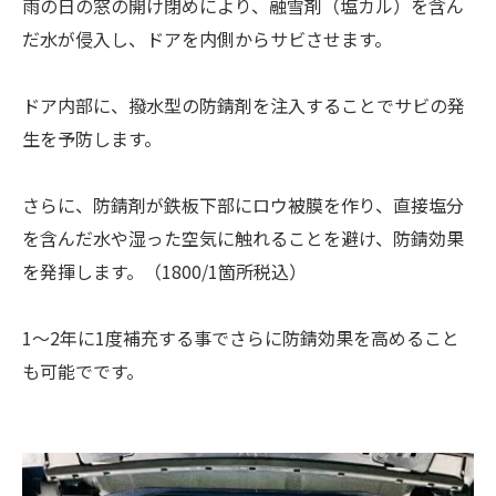
雨の日の窓の開け閉めにより、融雪剤（塩カル）を含ん
だ水が侵入し、ドアを内側からサビさせます。
ドア内部に、撥水型の防錆剤を注入することでサビの発
生を予防します。
さらに、防錆剤が鉄板下部にロウ被膜を作り、直接塩分
を含んだ水や湿った空気に触れることを避け、防錆効果
を発揮します。（1800/1箇所税込）
1〜2年に1度補充する事でさらに防錆効果を高めること
も可能でです。