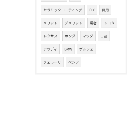
セラミックコーティング
DIY
費用
メリット
デメリット
業者
トヨタ
レクサス
ホンダ
マツダ
日産
アウディ
BMW
ポルシェ
フェラーリ
ベンツ