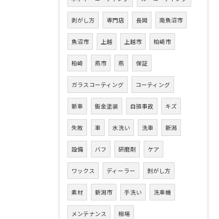
剥がし方
専門店
長岡
南魚沼市
魚沼市
上越
上越市
柏崎市
柏崎
燕市
燕
保証
ガラスコーティング
コーティング
新車
鈑金塗装
自損事故
キズ
失敗
車
水洗い
洗車
新潟
設備
バフ
研磨剤
ケア
ワックス
ディーラー
剝がし方
素材
新潟市
手洗い
洗車機
メンテナンス
相場