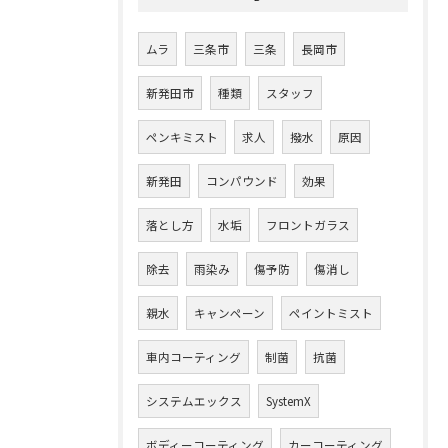
ムラ
三条市
三条
長岡市
新発田市
種類
スタッフ
ペンキミスト
求人
撥水
原因
新発田
コンパウンド
効果
落とし方
水垢
フロントガラス
除去
雨染み
傷予防
傷消し
親水
キャンペーン
ペイントミスト
車内コーティング
制菌
抗菌
システムエックス
SystemX
ボディーコーティング
カーコーティング