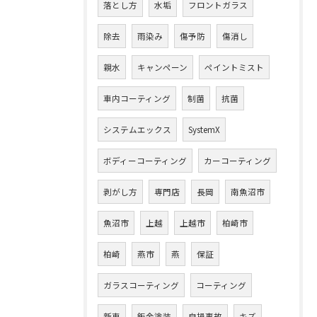
落とし方
水垢
フロントガラス
除去
雨染み
傷予防
傷消し
親水
キャンペーン
ペイントミスト
車内コーティング
制菌
抗菌
システムエックス
SystemX
ボディーコーティング
カーコーティング
剥がし方
専門店
長岡
南魚沼市
魚沼市
上越
上越市
柏崎市
柏崎
燕市
燕
保証
ガラスコーティング
コーティング
新車
鈑金塗装
自損事故
キズ