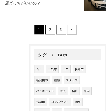
店どっちがいいの？
1
2
3
4
タグ
Tags
ムラ
三条市
三条
長岡市
新発田市
種類
スタッフ
ペンキミスト
求人
撥水
原因
新発田
コンパウンド
効果