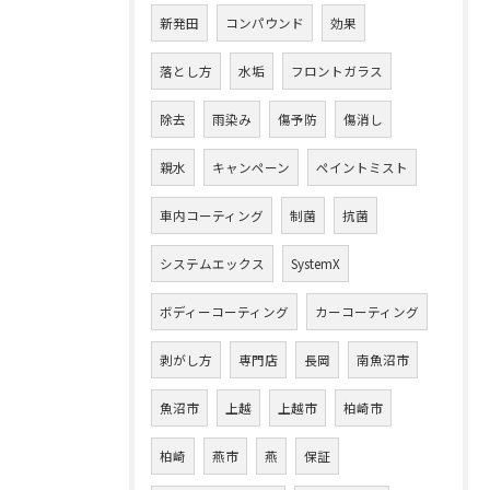
新発田
コンパウンド
効果
落とし方
水垢
フロントガラス
除去
雨染み
傷予防
傷消し
親水
キャンペーン
ペイントミスト
車内コーティング
制菌
抗菌
システムエックス
SystemX
ボディーコーティング
カーコーティング
剥がし方
専門店
長岡
南魚沼市
魚沼市
上越
上越市
柏崎市
柏崎
燕市
燕
保証