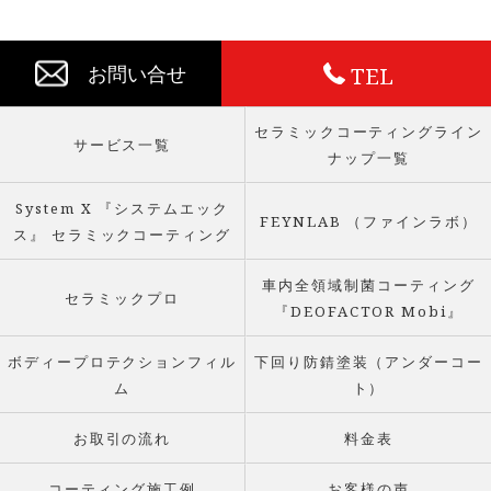
TEL
お問い合せ
セラミックコーティングライン
サービス一覧
ナップ一覧
System X 『システムエック
FEYNLAB （ファインラボ）
ス』 セラミックコーティング
車内全領域制菌コーティング
セラミックプロ
『DEOFACTOR Mobi』
ボディープロテクションフィル
下回り防錆塗装（アンダーコー
ム
ト）
お取引の流れ
料金表
コーティング施工例
お客様の声