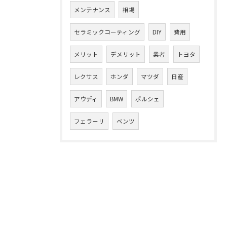
メンテナンス
相場
セラミックコーティング
DIY
費用
メリット
デメリット
業者
トヨタ
レクサス
ホンダ
マツダ
日産
アウディ
BMW
ポルシェ
フェラーリ
ベンツ