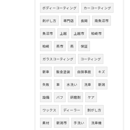
ボディーコーティング
カーコーティング
剥がし方
専門店
長岡
南魚沼市
魚沼市
上越
上越市
柏崎市
柏崎
燕市
燕
保証
ガラスコーティング
コーティング
新車
鈑金塗装
自損事故
キズ
失敗
車
水洗い
洗車
新潟
設備
バフ
研磨剤
ケア
ワックス
ディーラー
剝がし方
素材
新潟市
手洗い
洗車機