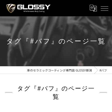
タグ『#バフ』のページ一覧
車のセラミックコーティング専門店 GLOSSY新潟
#バフ
タグ『#バフ』のページ一
覧