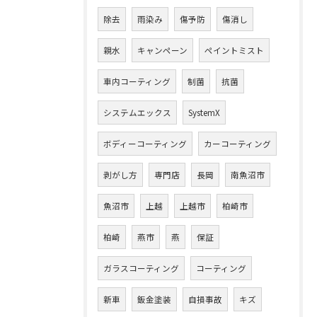
除去
雨染み
傷予防
傷消し
親水
キャンペーン
ペイントミスト
車内コーティング
制菌
抗菌
システムエックス
SystemX
ボディーコーティング
カーコーティング
剥がし方
専門店
長岡
南魚沼市
魚沼市
上越
上越市
柏崎市
柏崎
燕市
燕
保証
ガラスコーティング
コーティング
新車
鈑金塗装
自損事故
キズ