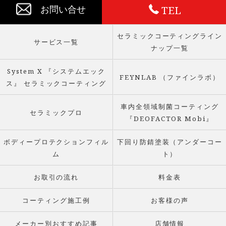
TEL
お問い合せ
セラミックコーティングライン
サービス一覧
ナップ一覧
System X 『システムエック
FEYNLAB （ファインラボ）
ス』 セラミックコーティング
車内全領域制菌コーティング
セラミックプロ
『DEOFACTOR Mobi』
ボディープロテクションフィル
下回り防錆塗装（アンダーコー
ム
ト）
お取引の流れ
料金表
コーティング施工例
お客様の声
メーカー別おすすめ記事
店舗情報