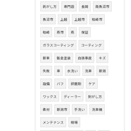
剥がし方
専門店
長岡
南魚沼市
魚沼市
上越
上越市
柏崎市
柏崎
燕市
燕
保証
ガラスコーティング
コーティング
新車
鈑金塗装
自損事故
キズ
失敗
車
水洗い
洗車
新潟
設備
バフ
研磨剤
ケア
ワックス
ディーラー
剝がし方
素材
新潟市
手洗い
洗車機
メンテナンス
相場