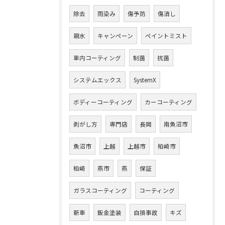
除去
雨染み
傷予防
傷消し
親水
キャンペーン
ペイントミスト
車内コーティング
制菌
抗菌
システムエックス
SystemX
ボディーコーティング
カーコーティング
剥がし方
専門店
長岡
南魚沼市
魚沼市
上越
上越市
柏崎市
柏崎
燕市
燕
保証
ガラスコーティング
コーティング
新車
鈑金塗装
自損事故
キズ