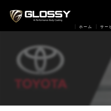
ホーム
サー
セラ
S
F
セ
ボデ
下回
車内全