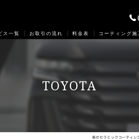
ビス一覧
お取引の流れ
料金表
コーティング施
ミックコーティングラインナップ一覧
ystem X 『システムエックス』 セラミックコーティング
TOYOTA
EYNLAB （ファインラボ）
ラミックプロ
ィープロテクションフィルム
り防錆塗装（アンダーコート）
車のセラミックコーティング専
領域制菌コーティング『DEOFACTOR Mobi』