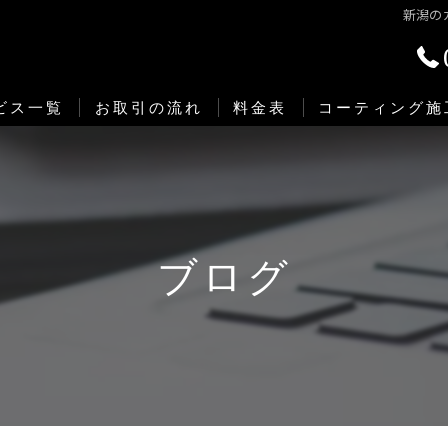
新潟の
ビス一覧
お取引の流れ
料金表
コーティング施
ミックコーティングラインナップ一覧
ystem X 『システムエックス』 セラミックコーティング
ブログ
EYNLAB （ファインラボ）
ラミックプロ
ィープロテクションフィルム
り防錆塗装（アンダーコート）
領域制菌コーティング『DEOFACTOR Mobi』