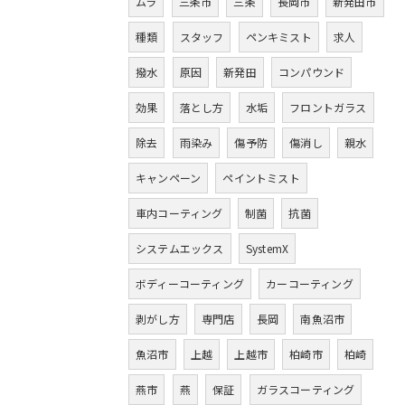
ムラ
三条市
三条
長岡市
新発田市
種類
スタッフ
ペンキミスト
求人
撥水
原因
新発田
コンパウンド
効果
落とし方
水垢
フロントガラス
除去
雨染み
傷予防
傷消し
親水
キャンペーン
ペイントミスト
車内コーティング
制菌
抗菌
システムエックス
SystemX
ボディーコーティング
カーコーティング
剥がし方
専門店
長岡
南魚沼市
魚沼市
上越
上越市
柏崎市
柏崎
燕市
燕
保証
ガラスコーティング