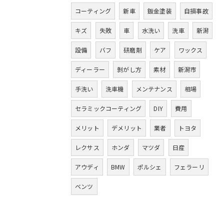
コーティング
新車
鈑金塗装
自損事故
キズ
失敗
車
水洗い
洗車
新潟
設備
バフ
研磨剤
ケア
ワックス
ディーラー
剝がし方
素材
新潟市
手洗い
洗車機
メンテナンス
相場
セラミックコーティング
DIY
費用
メリット
デメリット
業者
トヨタ
レクサス
ホンダ
マツダ
日産
アウディ
BMW
ポルシェ
フェラーリ
ベンツ