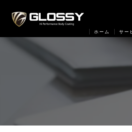
ホーム
サー
セラ
S
F
セ
ボデ
下回
車内全